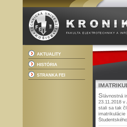
AKTUALITY
HISTÓRIA
STRANKA FEI
IMATRIKU
S
lávnostná i
23.11.2018 v 
stali sa tak
imatrikuláci
Študentského 