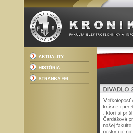
AKTUALITY
HISTÓRIA
STRANKA FEI
DIVADLO 
V
eľkoleposť
krásne operet
, ktorí si pr
Čardášová pr
našej fakulte
poskytuje niel