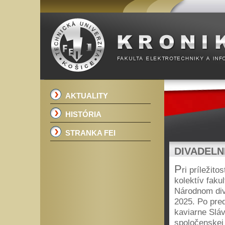
AKTUALITY
HISTÓRIA
STRANKA FEI
DIVADELN
P
ri príležit
kolektív faku
Národnom div
2025. Po pred
kaviarne Sláv
spoločenskej