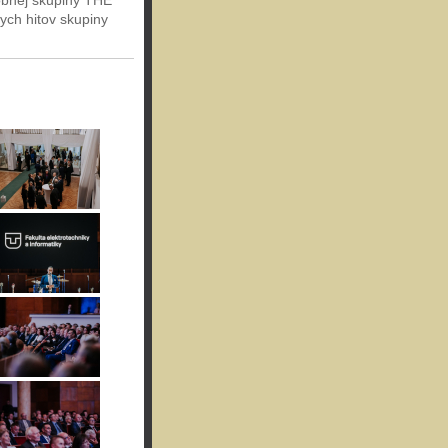
obnej skupiny THE
ych hitov skupiny