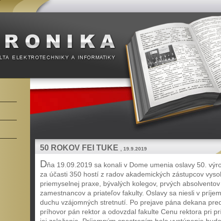
50 ROKOV FEI TUKE
, 19.9.2019
D
ňa 19.09.2019 sa konali v Dome umenia oslavy 50. výroč
za účasti 350 hostí z radov akademických zástupcov vyso
priemyselnej praxe, bývalých kolegov, prvých absolventov 
zamestnancov a priateľov fakulty. Oslavy sa niesli v príje
duchu vzájomných stretnutí. Po prejave pána dekana pre
príhovor pán rektor a odovzdal fakulte Cenu rektora pri príl