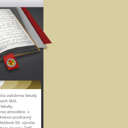
ia založenia fakulty
kých škôl,
fakulty,
mnej atmosfére, v
dniesol pozdravný
ežitosti 50. výročia