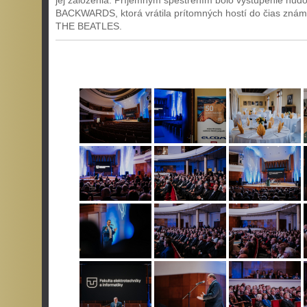
jej založenia. Príjemným spestrením bolo vystúpenie hud
BACKWARDS, ktorá vrátila prítomných hostí do čias znám
THE BEATLES.