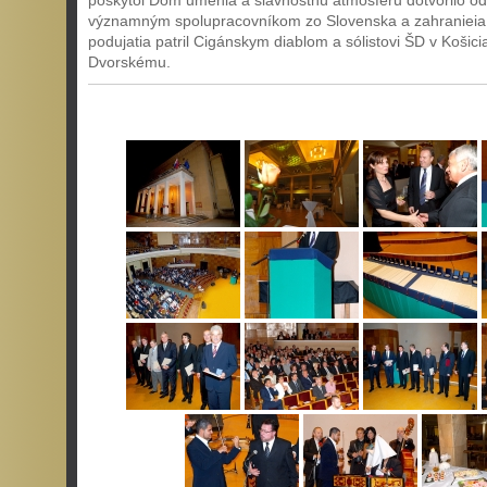
poskytol Dom umenia a slávnostnú atmosféru dotvorilo o
významným spolupracovníkom zo Slovenska a zahranieia
podujatia patril Cigánskym diablom a sólistovi ŠD v Košici
Dvorskému.