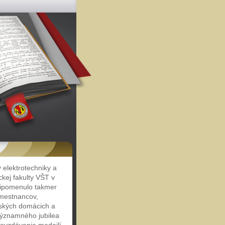
y elektrotechniky a
ckej fakulty VŠT v
pripomenulo takmer
amestnancov,
rských domácich a
významného jubilea