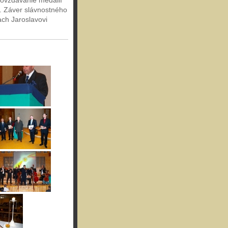
dovzdávanie medailí
. Záver slávnostného
ach Jaroslavovi