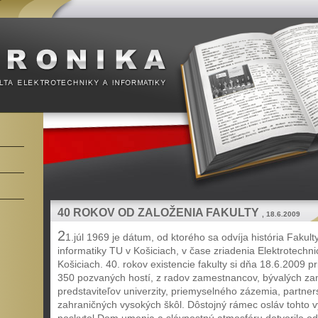
40 ROKOV OD ZALOŽENIA FAKULTY
, 18.6.2009
2
1.júl 1969 je dátum, od ktorého sa odvíja história Fakult
informatiky TU v Košiciach, v čase zriadenia Elektrotechni
Košiciach. 40. rokov existencie fakulty si dňa 18.6.2009 
350 pozvaných hostí, z radov zamestnancov, bývalých z
predstaviteľov univerzity, priemyselného zázemia, partne
zahraničných vysokých škôl. Dôstojný rámec osláv tohto 